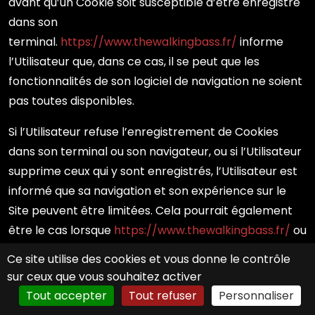
avant qu’un Cookie soit susceptible d’être enregistré
dans son
terminal.
https://www.thewalkingbass.fr/
informe
l’Utilisateur que, dans ce cas, il se peut que les
fonctionnalités de son logiciel de navigation ne soient
pas toutes disponibles.
Si l’Utilisateur refuse l’enregistrement de Cookies
dans son terminal ou son navigateur, ou si l’Utilisateur
supprime ceux qui y sont enregistrés, l’Utilisateur est
informé que sa navigation et son expérience sur le
Site peuvent être limitées. Cela pourrait également
être le cas lorsque
https://www.thewalkingbass.fr/
ou
l’un de ses prestataires ne peut pas reconnaître, à
Ce site utilise des cookies et vous donne le contrôle
des fins de compatibilité technique, le type de
sur ceux que vous souhaitez activer
navigateur utilisé par le terminal, les paramètres de
Tout accepter
Tout refuser
Personnaliser
langue et d’affichage ou le pays depuis lequel le