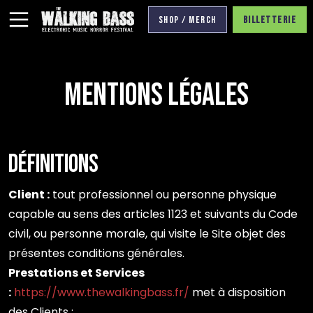
Panneau de gestion des cookies
Shop / Merch
Billetterie
Aller
au
contenu
Mentions légales
Définitions
Client :
tout professionnel ou personne physique
capable au sens des articles 1123 et suivants du Code
civil, ou personne morale, qui visite le Site objet des
présentes conditions générales.
Prestations et Services
:
https://www.thewalkingbass.fr/
met à disposition
des Clients :